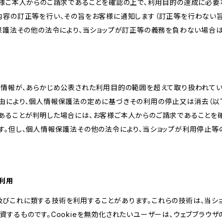
客様ご本人からのご請求であることを確認の上で、利用目的の達成に必要
内容の訂正等を行い、その旨をお客様に通知します（訂正等を行わない
報保護法その他の法令により、当ショップが訂正等の義務を負わない場合は
人情報が、あらかじめ公表された利用目的の範囲を超えて取り扱われて
由により、個人情報保護法の定めに基づきその利用の停止又は消去（以下
あることが判明した場合には、お客様ご本人からのご請求であることを
す。但し、個人情報保護法その他の法令により、当ショップが利用停止等
の利用
kie及びこれに類する技術を利用することがあります。これらの技術は、当
するものです。Cookieを無効化されたいユーザーは、ウェブブラウザの